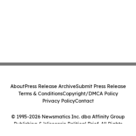
About
Press Release Archive
Submit Press Release
Terms & Conditions
Copyright/DMCA Policy
Privacy Policy
Contact
© 1995-2026 Newsmatics Inc. dba Affinity Group
Publishing & Wisconsin Political Brief. All Rights
Reserved.